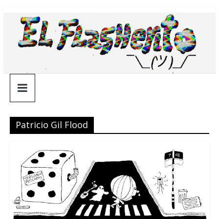
Saltar
¯\_(ツ)_/
al
contenido
¯
Patricio Gil Flood