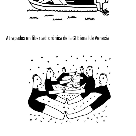
Atrapados en libertad: crónica de la 61 Bienal de Venecia