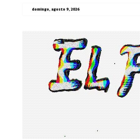
Saltar
domingo, agosto 9, 2026
al
contenido
¯\_(ツ)_/
¯