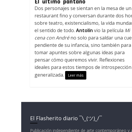
El último pantano
Dos personajes se sientan en la mesa de un
restaurant fino y conversan durante dos ho
sobre teatro, existencialismo, la vida munda
el sentido de todo.
Antolín
vio la película
Mi
cena con André
no solo para saldar una cu
pendiente de su infancia, sino también para
tomar apuntes sobre algunas ideas para
pensar cómo queremos vivir. Reflexiones
ideales para estos tiempos de introspección
generalizada.
Leer más
El Flasherito diario ¯\_(ツ)_/¯
Publicación independiente de arte contemporáneo y 