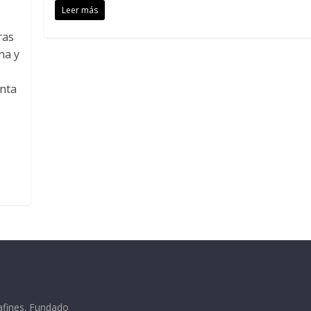
Leer más
ras
na y
enta
afines. Fundado