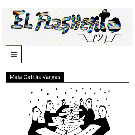
Saltar
¯\_(ツ)_/
al
contenido
¯
Maia Gattás Vargas