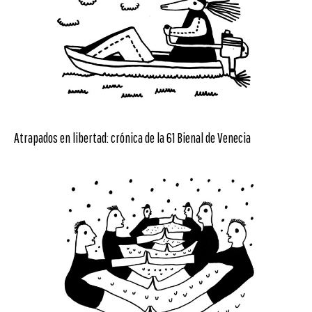
Atrapados en libertad: crónica de la 61 Bienal de Venecia