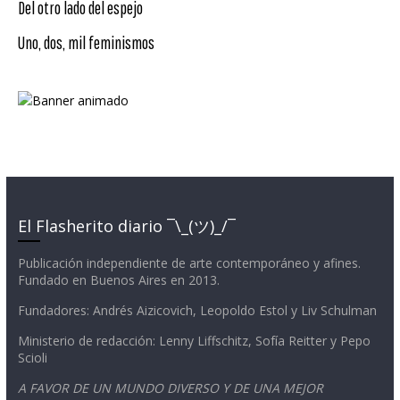
Del otro lado del espejo
Uno, dos, mil feminismos
El Flasherito diario ¯\_(ツ)_/¯
Publicación independiente de arte contemporáneo y afines.
Fundado en Buenos Aires en 2013.
Fundadores: Andrés Aizicovich, Leopoldo Estol y Liv Schulman
Ministerio de redacción: Lenny Liffschitz, Sofía Reitter y Pepo
Scioli
A FAVOR DE UN MUNDO DIVERSO Y DE UNA MEJOR