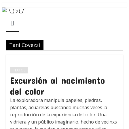
Saltar
¯\_(ツ)_/
al
contenido
¯
Tani Covezzi
TEXTOS
Excursión al nacimiento
del color
​​La exploradora manipula papeles, piedras,
plantas, acuarelas buscando muchas veces la
reproducción de la experiencia del color. Una
vidriera y un público imaginario, hecho de vecinxs