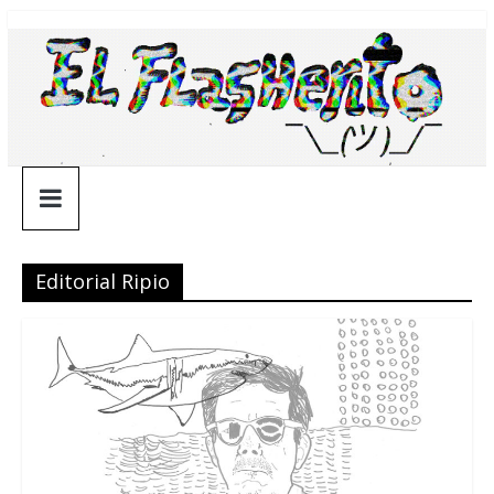
Saltar
¯\_(ツ)_/
al
contenido
¯
Editorial Ripio