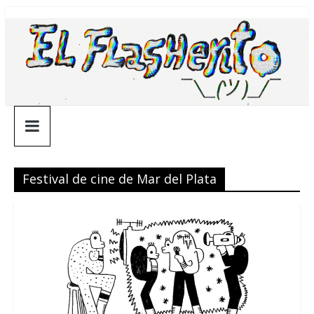
Saltar
¯\_(ツ)_/
al
contenido
¯
Festival de cine de Mar del Plata