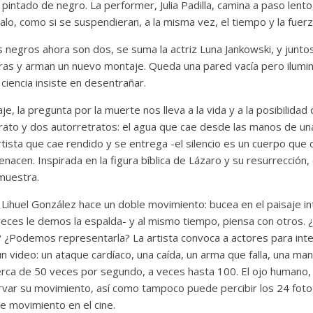
pintado de negro. La performer, Julia Padilla, camina a paso lento,
alo, como si se suspendieran, a la misma vez, el tiempo y la fuer
s negros ahora son dos, se suma la actriz Luna Jankowski, y junt
ras y arman un nuevo montaje. Queda una pared vacía pero ilumi
ciencia insiste en desentrañar.
, la pregunta por la muerte nos lleva a la vida y a la posibilidad
trato y dos autorretratos: el agua que cae desde las manos de una
tista que cae rendido y se entrega -el silencio es un cuerpo que
nacen. Inspirada en la figura bíblica de Lázaro y su resurrección, 
 muestra.
ihuel González hace un doble movimiento: bucea en el paisaje int
ces le demos la espalda- y al mismo tiempo, piensa con otros.
 ¿Podemos representarla? La artista convoca a actores para inte
 video: un ataque cardíaco, una caída, un arma que falla, una ma
 cerca de 50 veces por segundo, a veces hasta 100. El ojo humano,
rvar su movimiento, así como tampoco puede percibir los 24 fo
de movimiento en el cine.