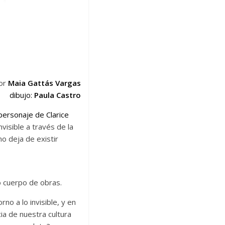
or
Maia G
attás Vargas
dibujo:
Paula Castro
personaje de Clarice
nvisible a través de la
o deja de existir
 cuerpo de obras.
o a lo invisible, y en
a de nuestra cultura