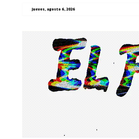
Saltar
jueves, agosto 6, 2026
al
contenido
¯\_(ツ)_/
¯