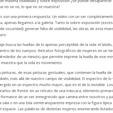
 de máxima visibilidad y sobre exposición ¿se puede desaparecer
ue no se ve, lo que no se muestra?
os son una primera respuesta. Un video con un ser completament
la, apenas llegamos a la galerìa. Tanto la sobre-exposición (exces
e oscuridad) generan falta de visibilidad, las obras de esta mue
curo.
e busca las huellas de lo apenas perceptible de la vida: el latido, 
entro de los cuerpos. Retratos fotográficos de mujeres en un t
(alrededor de un minuto) que permite imprimir la huella de ese mov
s muestra que la vida es movimiento.
 pinturas, de esas pinturas gestuales, que contienen la huella de 
bién, más allá de nuestro campo de visibilidad. El espectro de lo 
ergido en un espectro mucho mayor, que es el de lo invisible. L
rarlos de frente: en un retrato de una máscara, elemento primari
 performance de un ser ennegrecido que camina entre nosotros y p
a sala o en una tela semitransparente impresa con la figura típica
l espacio. Las palabras de distintas mujeres enumerando listados