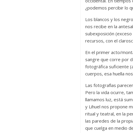
occidental. En tiempos
¿podemos percibir lo q
Los blancos y los negr
nos recibe en la antesa
subexposición (exceso d
recursos, con el claros
En el primer acto/montaj
sangre que corre por d
fotográfica suficiente 
cuerpos, esa huella no
Las fotografìas parecen
Pero la vida ocurre, tam
llamamos luz, está sum
y Lihuel nos propone mi
ritual y teatral, en la
las paredes de la propi
que cuelga en medio de