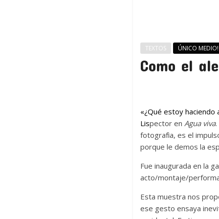
TEXTOS
ÚNICO MEDIO!
Como el ale
«¿Qué estoy haciendo al
Lis
pector en
Agua viva
.
fotografìa, es el impul
porque le demos la es
Fue inaugurada en la ga
acto/montaje/performa
Esta muestra nos propon
ese gesto ensaya inevi