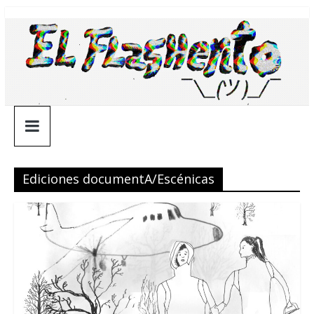
Saltar
¯\_(ツ)_/
al
contenido
¯
Ediciones documentA/Escénicas