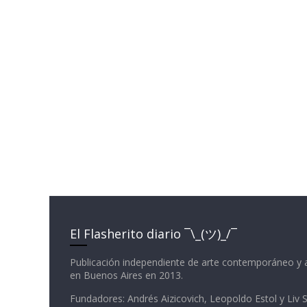
El Flasherito diario ¯\_(ツ)_/¯
Publicación independiente de arte contemporáneo y 
en Buenos Aires en 2013.
Fundadores: Andrés Aizicovich, Leopoldo Estol y Liv