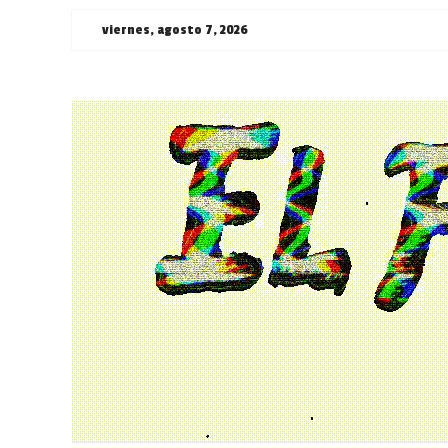
Saltar
viernes, agosto 7, 2026
al
contenido
¯\_(ツ)_/
¯