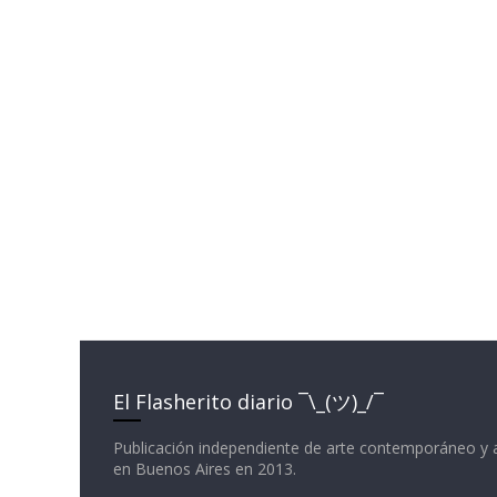
El Flasherito diario ¯\_(ツ)_/¯
Publicación independiente de arte contemporáneo y 
en Buenos Aires en 2013.