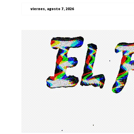
Saltar
viernes, agosto 7, 2026
al
contenido
¯\_(ツ)_/
¯