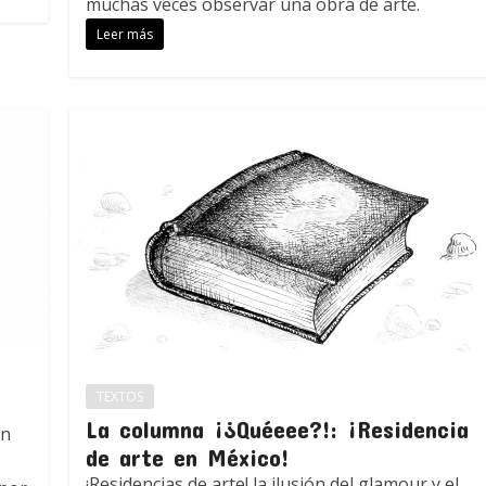
muchas veces observar una obra de arte.
Leer más
TEXTOS
La columna ¡¿Quéeee?!: ¡Residencia
on
de arte en México!
¡Residencias de arte! la ilusión del glamour y el