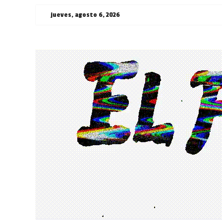
Saltar
jueves, agosto 6, 2026
al
contenido
¯\_(ツ)_/
¯