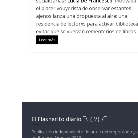
socializarlas?
Lucía De Francesco
, motivada
el placer vouyerista de observar estantes
ajenos lanza una propuesta al aire: una
residencia de lectorxs para activar biblioteca
evitar que se vuelvan cementerios de libros.
Leer más
El Flasherito diario ¯\_(ツ)_/¯
Publicación independiente de arte contemporáneo y 
en Buenos Aires en 2013.