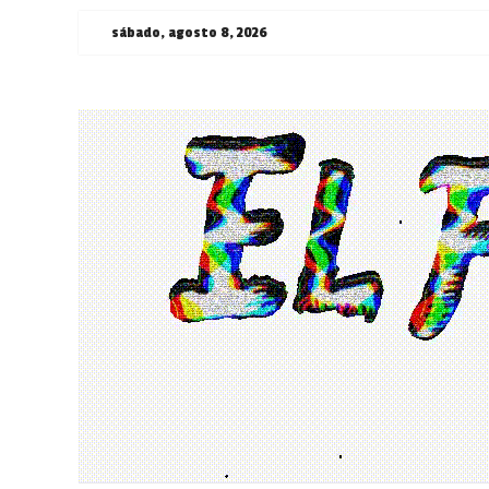
Saltar
sábado, agosto 8, 2026
al
contenido
¯\_(ツ)_/
¯