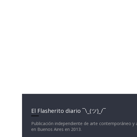
El Flasherito diario ¯\_(ツ)_/¯
Publicación independiente de arte contemporáneo y 
en Buenos Aires en 2013.