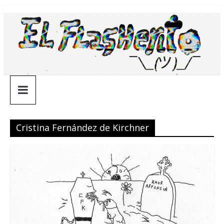
Saltar
¯\_(ツ)_/
al
contenido
¯
Cristina Fernández de Kirchner