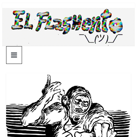
Saltar
¯\_(ツ)_/
al
contenido
¯