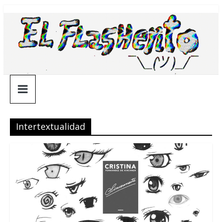
Saltar
¯\_(ツ)_/
al
contenido
¯
Intertextualidad