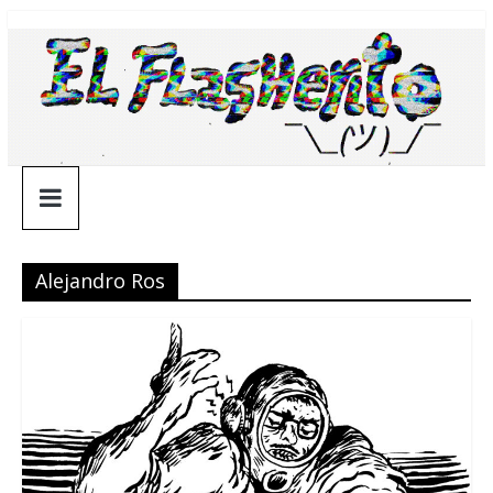
Saltar
¯\_(ツ)_/
al
contenido
¯
Alejandro Ros