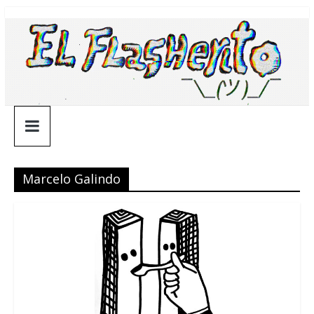
Saltar
¯\_(ツ)_/
al
contenido
¯
Marcelo Galindo