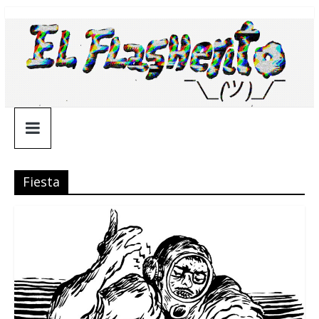
Saltar
¯\_(ツ)_/
al
contenido
¯
Fiesta