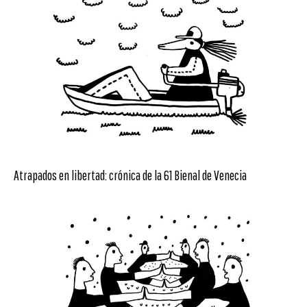
Atrapados en libertad: crónica de la 61 Bienal de Venecia