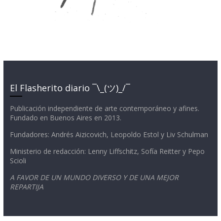
El Flasherito diario ¯\_(ツ)_/¯
Publicación independiente de arte contemporáneo y afines.
Fundado en Buenos Aires en 2013.
Fundadores: Andrés Aizicovich, Leopoldo Estol y Liv Schulman
Ministerio de redacción: Lenny Liffschitz, Sofía Reitter y Pepo
Scioli
A FAVOR DE UN MUNDO DIVERSO Y DE UNA MEJOR
REPARTIJA