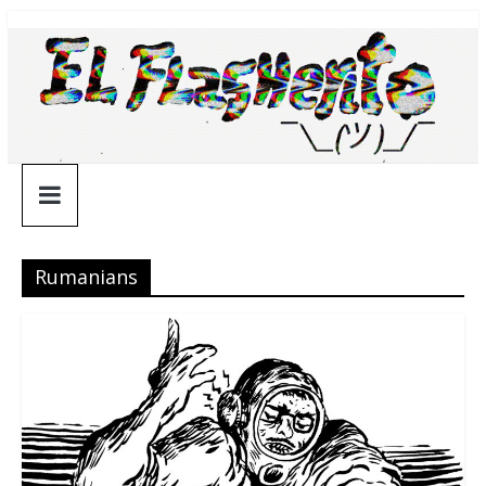
Saltar
¯\_(ツ)_/
al
contenido
¯
Rumanians