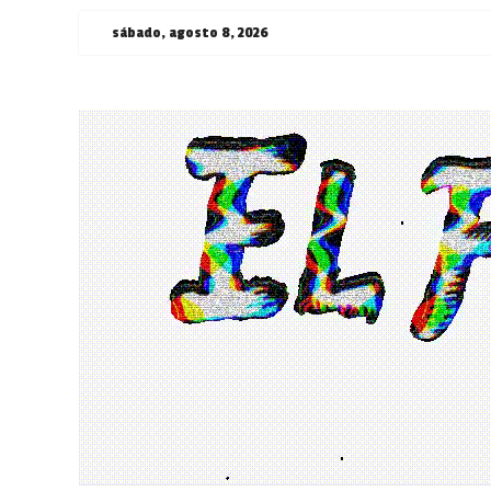
Saltar
sábado, agosto 8, 2026
al
contenido
¯\_(ツ)_/
¯