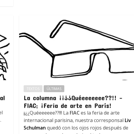
TEXTOS
ÚLTIMAS
al
La columna ¡¡¿¿Quéeeeeeee??!! –
FIAC; ¡Feria de arte en París!
el
¡¡¿¿Quéeeeeee??!!! La
FIAC
es la feria de arte
.
internacional parisina, nuestra corresponsal
Liv
Schulman
quedó con los ojos rojos después de