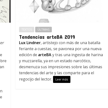
TEXTOS
ÚLTIMAS
Tendencias arteBA 2019
cer
Lux Lindner
, artistejo con más de una batalla
feriante a cuestas, se pavonea por una nueva
de
edición de
arteBA
y tras una ingesta de harina
obre
y muzzarella, ya en un estado narcótico,
gan
desmenuza sus impresiones sobre las últimas
tendencias del arte y las comparte para el
regocijo del lector.
Leer más
in
de