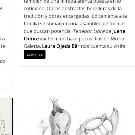
también de una mirada atenta puesta en lo
l
cotidiano. Obras abstractas herederas de la
tradición y obras encargadas lúdicamente a la
familia se suman en una asamblea de formas
que buscan potencia.
Tenedor Libre
de
Juane
ara
Odriozola
terminó hace pocos días en Moria
nte
Galería,
Laura Ojeda Bär
nos cuenta su visita.
Leer más
ado