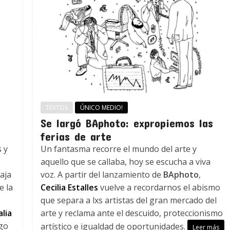
TEXTOS
ÚNICO MEDIO!
Se largó BAphoto: expropiemos las
ferias de arte
 y
Un fantasma recorre el mundo del arte y
a
aquello que se callaba, hoy se escucha a viva
aja
voz. A partir del lanzamiento de
BAphoto
,
e la
Cecilia Estalles
vuelve a recordarnos el abismo
que separa a lxs artistas del gran mercado del
lia
arte y reclama ante el descuido, proteccionismo
rgo
artístico e igualdad de oportunidades.
Leer más