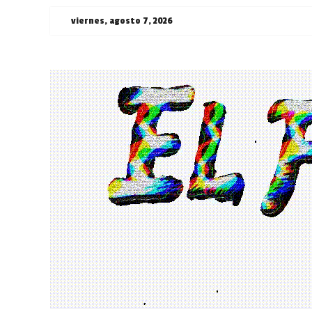
Saltar
viernes, agosto 7, 2026
al
contenido
¯\_(ツ)_/
¯