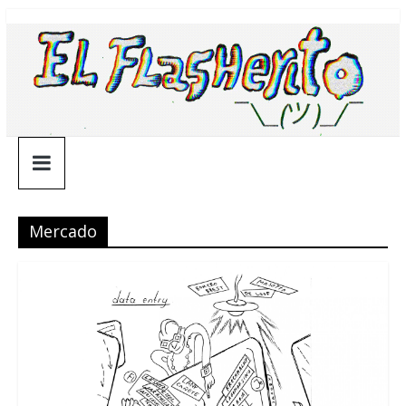
Saltar
¯\_(ツ)_/
al
contenido
¯
Mercado