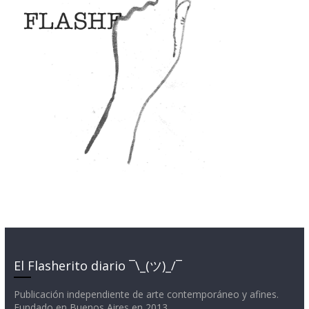
El Flasherito diario ¯\_(ツ)_/¯
Publicación independiente de arte contemporáneo y afines.
Fundado en Buenos Aires en 2013.