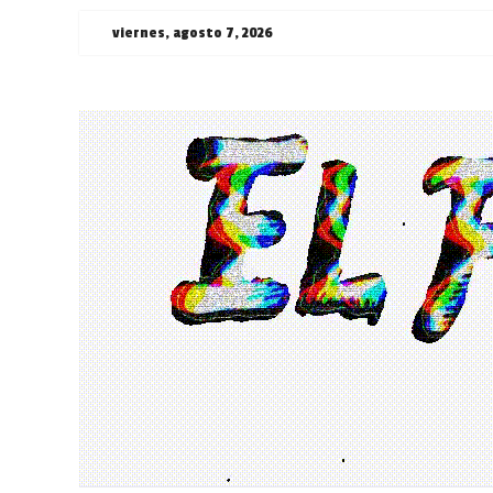
Saltar
viernes, agosto 7, 2026
al
contenido
¯\_(ツ)_/
¯