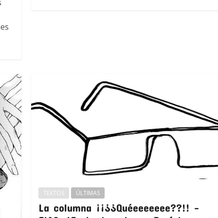
s
des
TEXTOS
ÚLTIMAS
La columna ¡¡¿¿Quéeeeeeee??!! –