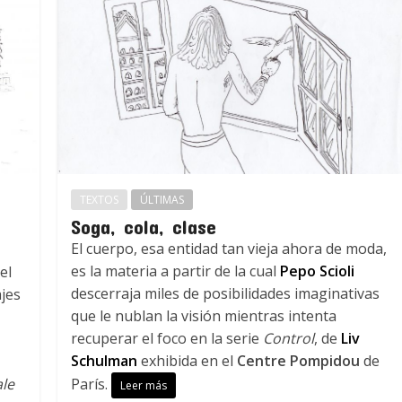
TEXTOS
ÚLTIMAS
Soga, cola, clase
El cuerpo, esa entidad tan vieja ahora de moda,
es la materia a partir de la cual
Pepo Scioli
el
descerraja miles de posibilidades imaginativas
ajes
que le nublan la visión mientras intenta
recuperar el foco en la serie
Control
, de
Liv
Schulman
exhibida en el
Centre Pompidou
de
ale
París.
Leer más