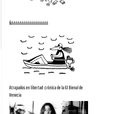
Ñññññññññññññññññññ
Atrapados en libertad: crónica de la 61 Bienal de
Venecia