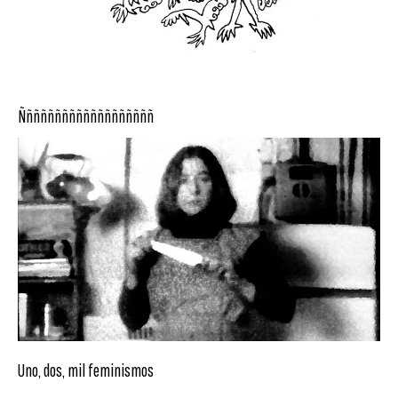
Ñññññññññññññññññññ
Uno, dos, mil feminismos