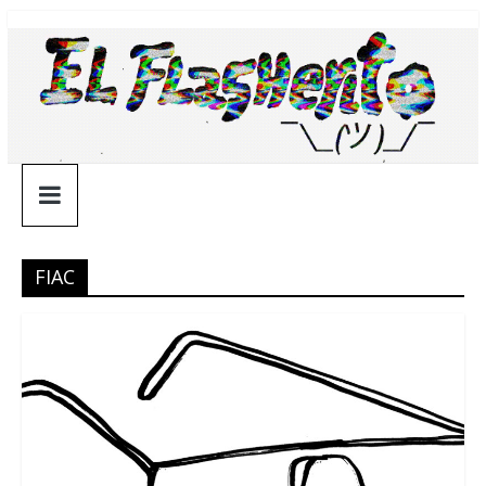
Saltar
¯\_(ツ)_/
al
contenido
¯
FIAC