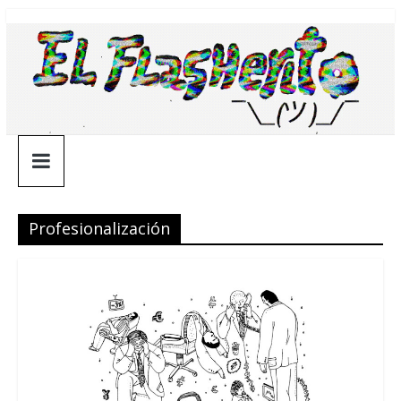
Saltar
¯\_(ツ)_/
al
contenido
¯
Profesionalización