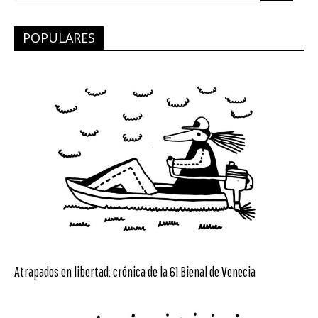
POPULARES
Atrapados en libertad: crónica de la 61 Bienal de Venecia