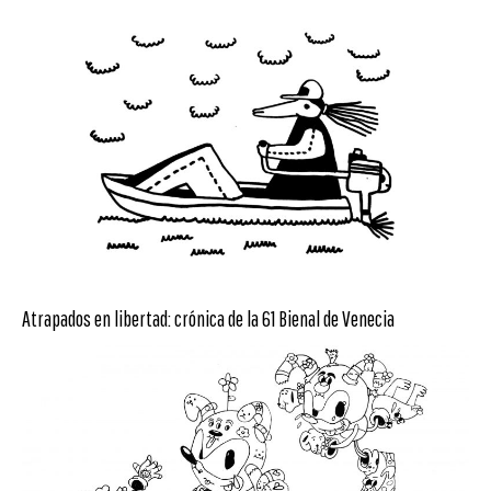
Atrapados en libertad: crónica de la 61 Bienal de Venecia