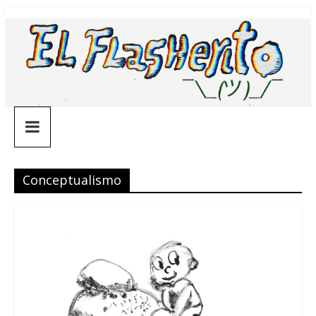
Saltar
¯\_(ツ)_/
al
contenido
¯
Conceptualismo