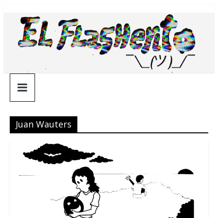
Saltar
¯\_(ツ)_/
al
contenido
¯
Juan Wauters