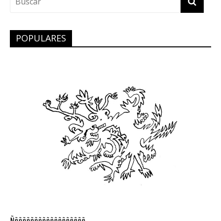
POPULARES
Ñññññññññññññññññññ