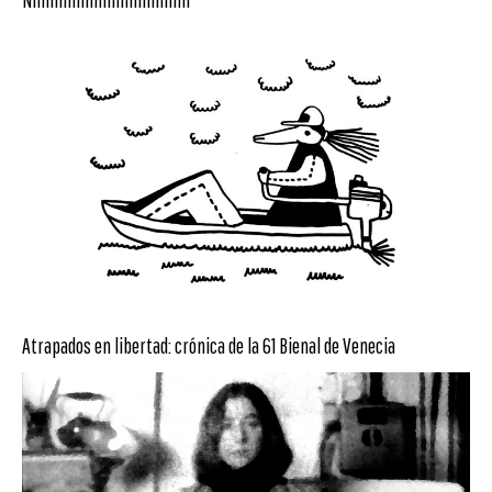
Atrapados en libertad: crónica de la 61 Bienal de Venecia