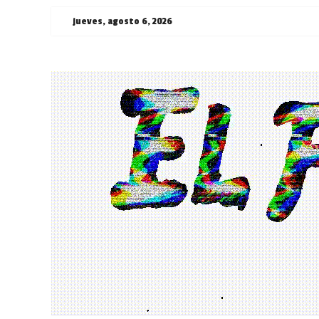
Saltar
jueves, agosto 6, 2026
al
contenido
¯\_(ツ)_/
¯