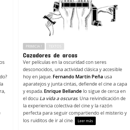
PRIMICIA !
TEXTOS
Cazadores de arcas
los
Ver películas en la oscuridad con seres
desconocidos, una actividad clásica y accesible
ndo?
hoy en jaque.
Fernando Martín Peña
usa
da
aparatejos y junta cintas, defiende el cine a capa
ra,
y espada.
Enrique Bellande
lo sigue de cerca en
el docu
La vida a oscuras
. Una reivindicación de
la experiencia colectiva del cine y la razón
e
perfecta para seguir compartiendo el misterio y
los ruiditos de ir al cine.
Leer más