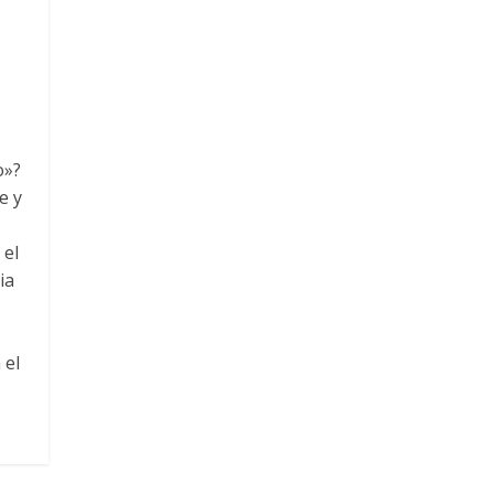
o»?
e y
a
 el
ia
 el