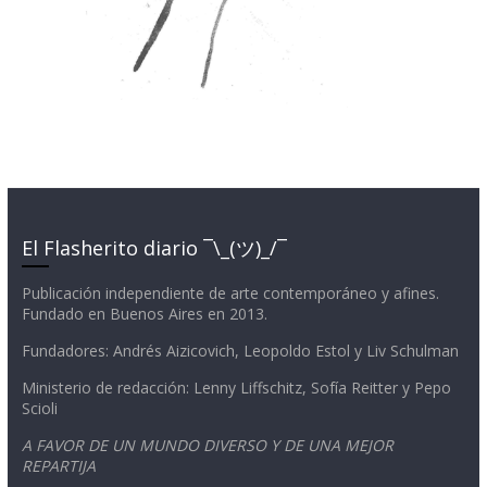
El Flasherito diario ¯\_(ツ)_/¯
Publicación independiente de arte contemporáneo y afines.
Fundado en Buenos Aires en 2013.
Fundadores: Andrés Aizicovich, Leopoldo Estol y Liv Schulman
Ministerio de redacción: Lenny Liffschitz, Sofía Reitter y Pepo
Scioli
A FAVOR DE UN MUNDO DIVERSO Y DE UNA MEJOR
REPARTIJA