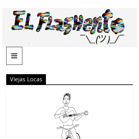
Saltar
¯\_(ツ)_/
al
contenido
¯
Viejas Locas