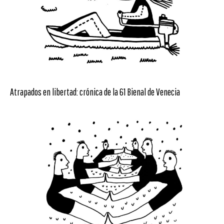
Atrapados en libertad: crónica de la 61 Bienal de Venecia