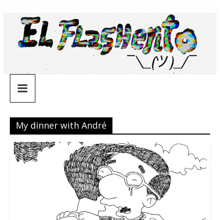
Saltar
¯\_(ツ)_/
al
contenido
¯
My dinner with André