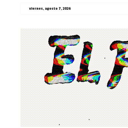
Saltar
viernes, agosto 7, 2026
al
contenido
¯\_(ツ)_/
¯