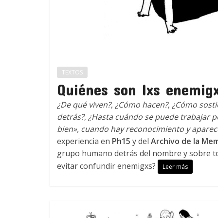
TEXTOS
Quiénes son lxs enemig
¿De qué viven?
,
¿Cómo hacen?
,
¿Cómo sosti
detrás?
,
¿Hasta cuándo se puede trabajar p
bien», cuando hay reconocimiento y aparec
experiencia en
Ph15
y del
Archivo de la Me
grupo humano detrás del nombre y sobre tod
evitar confundir enemigxs?
Leer más