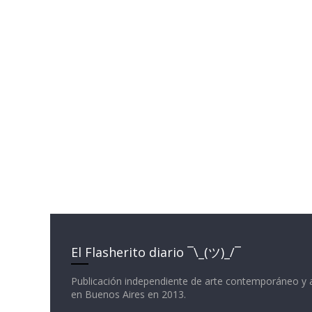
El Flasherito diario ¯\_(ツ)_/¯
Publicación independiente de arte contemporáneo y 
en Buenos Aires en 2013.