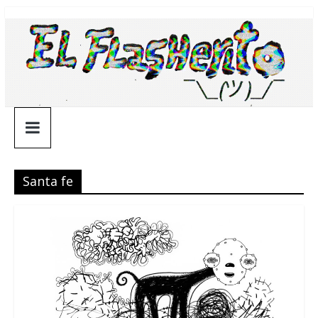
Saltar
¯\_(ツ)_/
al
contenido
¯
Santa fe