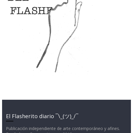
El Flasherito diario ¯\_(ツ)_/¯
Publicación independiente de arte contemporáneo y afines.