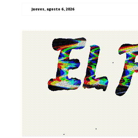
Saltar
jueves, agosto 6, 2026
al
contenido
¯\_(ツ)_/
¯