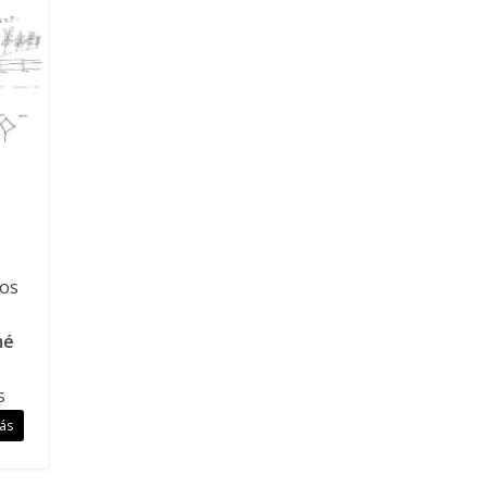
los
mé
s
ás