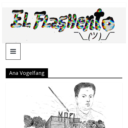
Saltar
¯\_(ツ)_/
al
contenido
¯
Ana Vogelfang