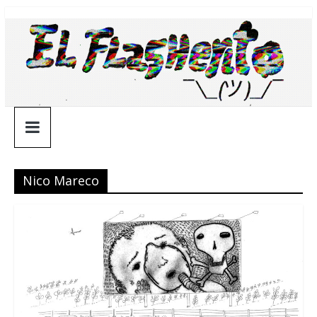
Saltar
¯\_(ツ)_/
al
contenido
¯
Nico Mareco