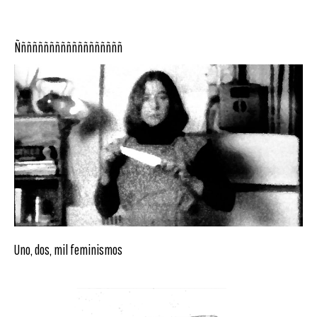
Ñññññññññññññññññññ
Uno, dos, mil feminismos