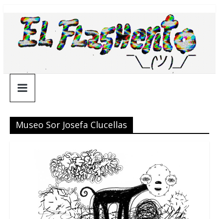
Saltar
¯\_(ツ)_/
al
contenido
¯
Museo Sor Josefa Clucellas