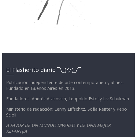
El Flasherito diario ¯\_(ツ)_/¯
Publicación independiente de arte contemporáneo y afines.
Fundado en Buenos Aires en 2013.
Fundadores: Andrés Aizicovich, Leopoldo Estol y Liv Schulman
Ministerio de redacción: Lenny Liffschitz, Sofía Reitter y Pepo
Scioli
A FAVOR DE UN MUNDO DIVERSO Y DE UNA MEJOR
REPARTIJA