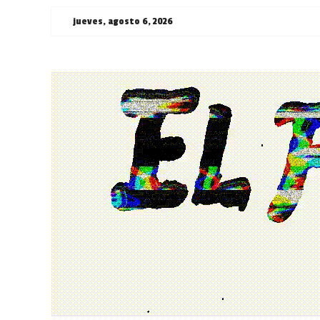
Saltar
jueves, agosto 6, 2026
al
contenido
¯\_(ツ)_/
¯