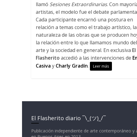
llamó
Sesiones Extraordinarias
. Con mayorí
artistas, el modelo fue el debate parlamenta
Cada participante encarnó una postura en
relación a temas como el trabajo artístico, la
naturaleza de las obras que se producen ho
la relación entre lo que llamamos mundo del
arte y la sociedad en general. En exclusiva
El
Flasherito
accedió a las intervenciones de
Em
Casiva
y
Charly Gradín
.
Leer más
El Flasherito diario ¯\_(ツ)_/¯
Publicación independiente de arte contemporáneo y 
en Buenos Aires en 2013.