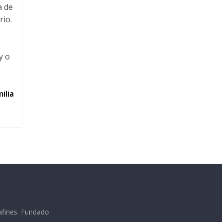
a de
rio.
y o
ilia
afines. Fundado