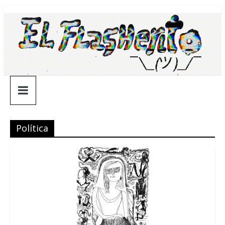
Saltar
¯\_(ツ)_/
al
contenido
¯
Política