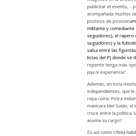
publicitar el evento, – 
acompañada muchos de l
posteos de posiciona
m
militante y comediante
seguidores), el raper
seguidores) y la futboli
salsa entre las figurit
listas del PJ donde se 
repente tenga más opor
pija ni experiencia”.
Además, en esta misma 
independientes, que le
ropa como Potra Indume
manicura Mel Soldo, el 
cruce entre la política,
asuma su cargo?
Es así como Ofelia habil