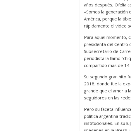
años después, Ofelia c
«Somos la generación q
América, porque la tibi
rápidamente el video s
Para aquel momento, Ofe
presidenta del Centro d
Subsecretario de Carrer
periodista la llamó “chi
compartido más de 14 m
Su segundo gran hito fu
2018, donde fue la exp
grande que el amor a la 
seguidores en las rede
Pero su faceta influence
política argentina trad
institucionales. En su l
imágenes en la Bresh, u