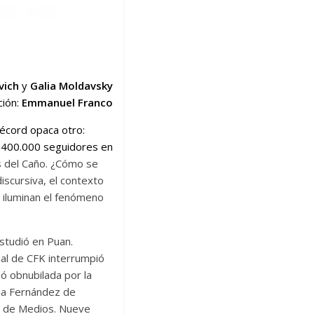
vich
y
Galia Moldavsky
ción:
Emmanuel Franco
récord opaca otro:
de 400.000 seguidores en
s del Caño. ¿Cómo se
discursiva, el contexto
e iluminan el fenómeno
estudió en Puan.
onal de CFK interrumpió
dó obnubilada por la
ia Fernández de
ey de Medios. Nueve