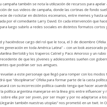
u campaña también se nota la utilización de recursos para apelar 
ición de sus videos de campaña, donde las cortinas de fondo suel
cie de rockstar en distintos escenarios, entre memes y hasta un 
ada por el comediante Larry David. En cada intervención que hace
para luego subirlo a redes sociales en distintos formatos cortos 
ud y haciéndose cargo del rol que le toca, el 3 de diciembre Ofelia
e mi generación en toda América Latina” – con un look asesorado p
Marilina Bertoldi y los traperos Catriel y Paco Amoroso y un rubio
 precedente de que les jóvenes y adolescentes sueñen con gobern
antes que podrían ser sus amigues.
evuelan a este personaje que llegó para romper con los modos tr
drá que “disciplinarse” Ofelia para formar parte de la casta polític
asará con su incorrección política cuando tenga que hacer acuer
la política argentina manejarse en la línea gris entre influencer y
sobre ella: por ser joven, por ser mujer y por no adaptarse a l
“Llegarán también nuestras utopías” nos prometió en un twit. In O