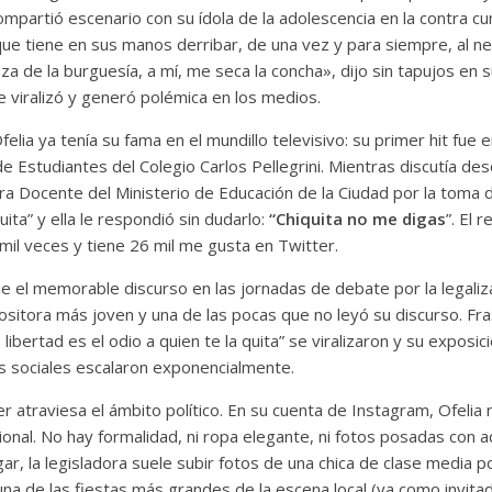
ompartió escenario con su ídola de la adolescencia en la contra 
ue tiene en sus manos derribar, de una vez y para siempre, al ne
eza de la burguesía, a mí, me seca la concha», dijo sin tapujos en 
e viralizó y generó polémica en los medios.
lia ya tenía su fama en el mundillo televisivo: su primer hit fue
e Estudiantes del Colegio Carlos Pellegrini. Mientras discutía des
a Docente del Ministerio de Educación de la Ciudad por la toma de
quita” y ella le respondió sin dudarlo:
“Chiquita no me digas
”
.
El r
il veces y tiene 26 mil me gusta en Twitter.
e el memorable discurso en las jornadas de debate por la legaliz
ositora más joven y una de las pocas que no leyó su discurso. Fr
libertad es el odio a quien te la quita” se viralizaron y su exposi
s sociales escalaron exponencialmente.
r atraviesa el ámbito político. En su cuenta de Instagram, Ofelia n
icional. No hay formalidad, ni ropa elegante, ni fotos posadas con
ugar, la legisladora suele subir fotos de una chica de clase media 
na de las fiestas más grandes de la escena local (va como invita