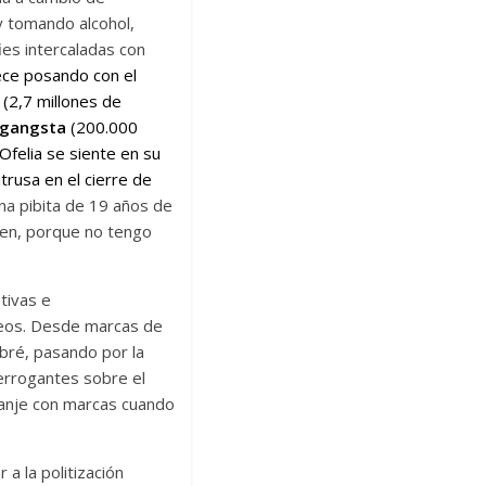
y tomando alcohol,
es intercaladas con
rece posando con el
(2,7 millones de
gangsta
(200.000
Ofelia se siente en su
trusa en el cierre de
a pibita de 19 años de
ien, porque no tengo
tivas e
teos. Desde marcas de
bré, pasando por la
terrogantes sobre el
o canje con marcas cuando
 a la politización