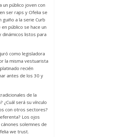
a un público joven con
en ser raps y Ofelia se
guiño a la serie Curb
 en público se hace un
y dinámicos listos para
 juró como legisladora
or la misma vestuarista
 platinado recién
ar antes de los 30 y
adicionales de la
a? ¿Cuál será su vínculo
dos con otros sectores?
 referenta? Los ojos
os cánones solemnes de
felia we trust.