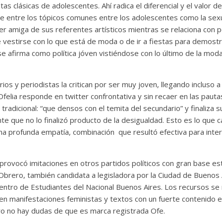
as clásicas de adolescentes. Ahí radica el diferencial y el valor de
 entre los tópicos comunes entre los adolescentes como la sexua
er amiga de sus referentes artísticos mientras se relaciona con po
de vestirse con lo que está de moda o de ir a fiestas para demost
se afirma como política jóven vistiéndose con lo último de la mod
rios y periodistas la critican por ser muy joven, llegando incluso 
Ofelia responde en twitter confrontativa y sin recaer en las paut
 tradicional: “que densos con el temita del secundario” y finaliza 
 que no lo finalizó producto de la desigualdad. Esto es lo que ca
 una profunda empatía, combinación que resultó efectiva para inte
a provocó imitaciones en otros partidos políticos con gran base es
Obrero, también candidata a legisladora por la Ciudad de Buenos 
entro de Estudiantes del Nacional Buenos Aires. Los recursos se 
 en manifestaciones feministas y textos con un fuerte contenido e
ro no hay dudas de que es marca registrada Ofe.