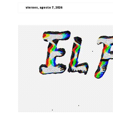
Saltar
viernes, agosto 7, 2026
al
contenido
¯\_(ツ)_/
¯