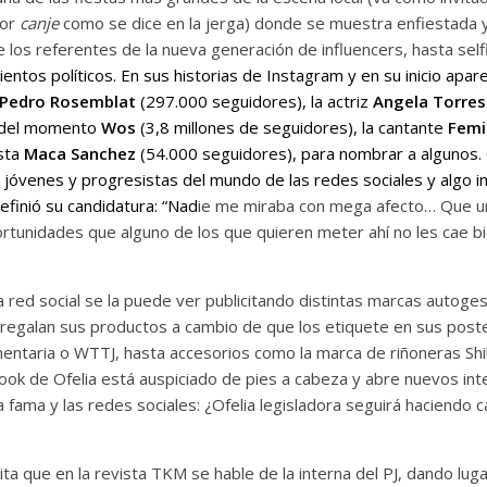
por
canje
como se dice en la jerga) donde se muestra enfiestada 
os referentes de la nueva generación de influencers, hasta selfi
ientos políticos. En sus historias de Instagram y en su inicio apa
Pedro Rosemblat
(297.000 seguidores), la actriz
Angela Torres
o del momento
Wos
(3,8 millones de seguidores), la cantante
Femi
sta
Maca Sanchez
(54.000 seguidores), para nombrar a algunos. 
as jóvenes y progresistas del mundo de las redes sociales y algo in
definió su candidatura: “Nad
ie me miraba con mega afecto… Que un
tunidades que alguno de los que quieren meter ahí no les cae b
red social se la puede ver publicitando distintas marcas autoges
 regalan sus productos a cambio de que los etiquete en sus pos
ntaria o WTTJ, hasta accesorios como la marca de riñoneras Shi
look de Ofelia está auspiciado de pies a cabeza y abre nuevos in
 la fama y las redes sociales: ¿Ofelia legisladora seguirá haciend
ita que en la revista TKM se hable de la interna del PJ, dando lugar