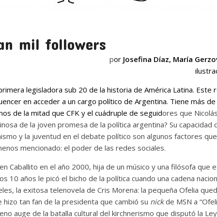
an mil followers
p
or
Josefina Díaz
,
María Gerzo
ilustra
primera legisladora sub 20 de la historia de América Latina. Este 
fluencer en acceder a un cargo político de Argentina. Tiene más 
os de la mitad que CFK y el cuádruple de seguid
ores que Nicolá
ginosa de la joven promesa de la política argentina? Su capacidad 
inismo y la juventud en el debate político son algunos factores qu
enos mencionado: el poder de las redes sociales.
en Caballito en el año 2000, hija de un músico y una filósofa que 
los 10 años le picó el bicho de la política cuando una cadena naci
eles, la exitosa telenovela de Cris Morena: la pequeña Ofelia que
se hizo tan fan de la presidenta que cambió su
nick
de MSN a “Ofel
leno auge de la batalla cultural del kirchnerismo que disputó la L