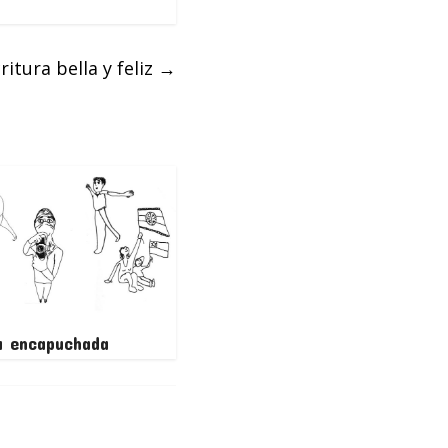
itura bella y feliz
→
a encapuchada