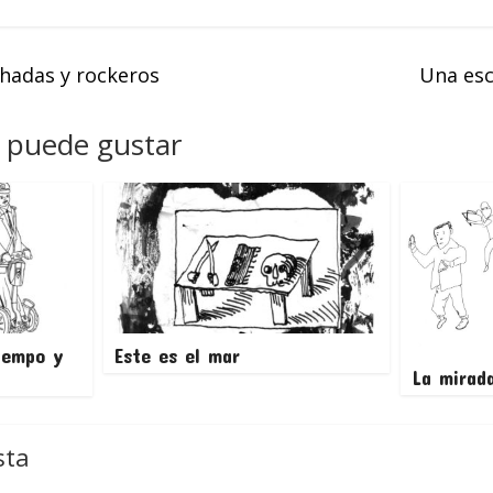
 hadas y rockeros
Una escr
 puede gustar
iempo y
Este es el mar
La mirad
sta