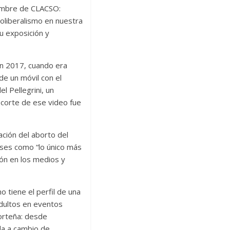
cumbre de CLACSO:
oliberalismo en nuestra
su exposición y
 en 2017, cuando era
de un móvil con el
l Pellegrini, un
ecorte de ese video fue
ación del aborto del
ases como “lo único más
ción en los medios y
o tiene el perfil de una
 adultos en eventos
porteña: desde
da a cambio de