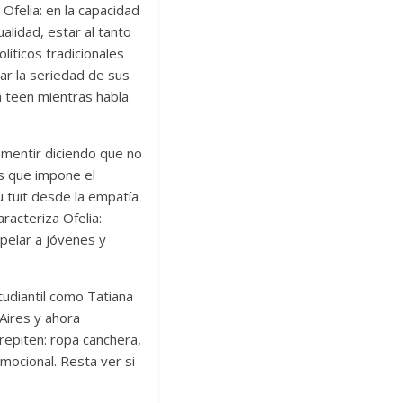
 Ofelia: en la capacidad
lidad, estar al tanto
líticos tradicionales
rar la seriedad de sus
a teen mientras habla
a mentir diciendo que no
as que impone el
su tuit desde la empatía
racteriza Ofelia:
rpelar a jóvenes y
tudiantil como Tatiana
Aires y ahora
repiten: ropa canchera,
mocional. Resta ver si