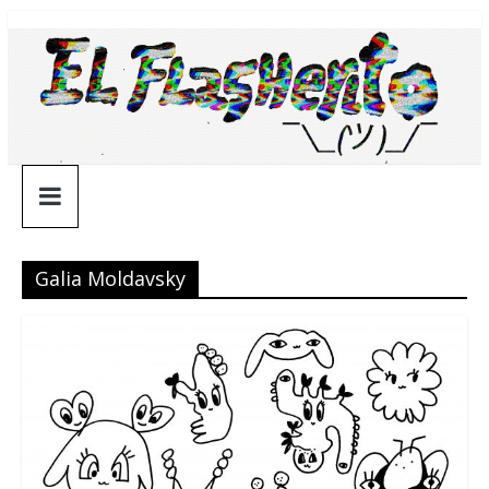
Saltar
¯\_(ツ)_/
al
contenido
¯
Galia Moldavsky