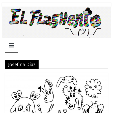
Saltar
¯\_(ツ)_/
al
contenido
¯
Josefina Díaz