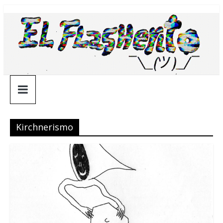
Saltar
¯\_(ツ)_/
al
contenido
¯
Kirchnerismo