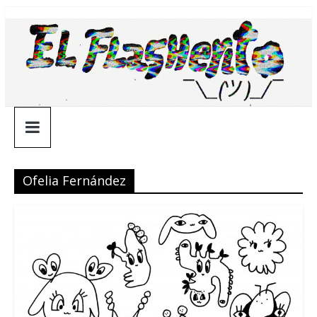
Saltar
¯\_(ツ)_/
al
contenido
¯
Ofelia Fernández