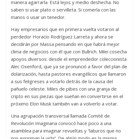
manera agarrarla. Está lejos y medio deshecha. No
saben si usar plato o servilleta. Si comerla con las
manos o usar un tenedor.
Hay empresarios que en primera vuelta votaron al
perdedor Horacio Rodríguez Larreta y ahora se
decidirán por Massa pensando en que habrá mejor
clima de negocios con él que con Bullrich. Milei cosecha
apoyos diversos: desde el emprendedor coleccionista
Alec Oxenford, que ya se pronunció a favor del plan de
dolarización, hasta pastores evangélicos que llamaron
a sus feligreses a votarlo detrás de la causa del
pañuelo celeste. Miles de pibes con una granja de
cripto en sus piezas que sueñan en convertirse en el
próximo Elon Musk también van a volverlo a votar.
Una agrupación transversal llamada Comité de
Revolución Imaginaria convocó hace poco a una
asamblea para imaginar revueltas y “laburos que no
nos expriman la vida”. De algún modo es la misma