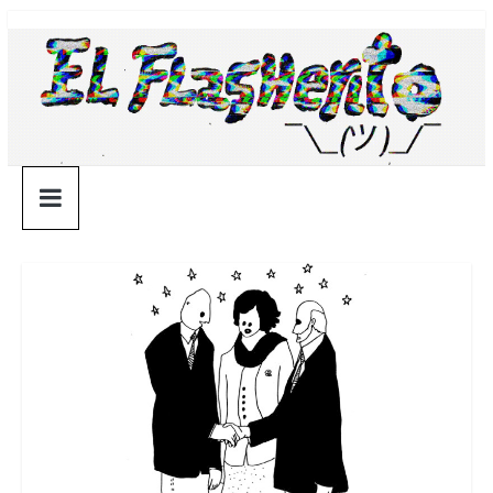
Saltar
¯\_(ツ)_/
al
contenido
¯