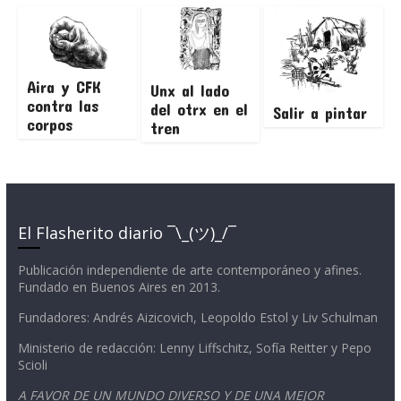
Aira y CFK
Unx al lado
contra las
del otrx en el
Salir a pintar
corpos
tren
El Flasherito diario ¯\_(ツ)_/¯
Publicación independiente de arte contemporáneo y afines.
Fundado en Buenos Aires en 2013.
Fundadores: Andrés Aizicovich, Leopoldo Estol y Liv Schulman
Ministerio de redacción: Lenny Liffschitz, Sofía Reitter y Pepo
Scioli
A FAVOR DE UN MUNDO DIVERSO Y DE UNA MEJOR