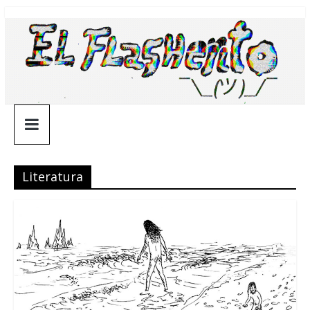
Saltar
¯\_(ツ)_/
al
contenido
¯
Literatura