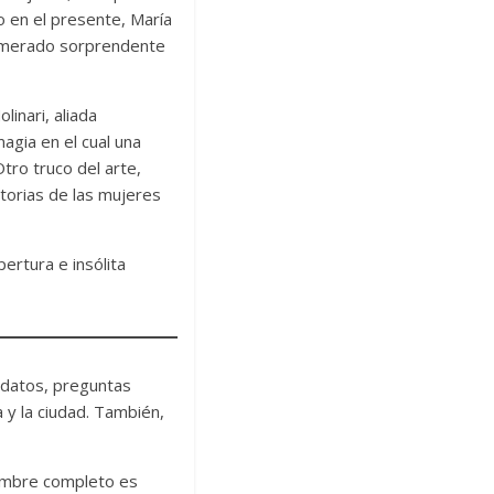
io en el presente, María
glomerado sorprendente
linari, aliada
agia en el cual una
tro truco del arte,
storias de las mujeres
ertura e insólita
 datos, preguntas
a y la ciudad. También,
nombre completo es