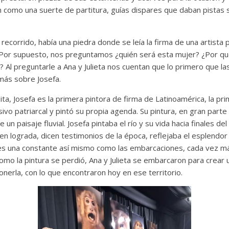
 como una suerte de partitura, guías dispares que daban pistas s
 recorrido, había una piedra donde se leía la firma de una artista 
. Por supuesto, nos preguntamos ¿quién será esta mujer? ¿Por qué
a? Al preguntarle a Ana y Julieta nos cuentan que lo primero que la
más sobre Josefa.
ita, Josefa es la primera pintora de firma de Latinoamérica, la pr
ivo patriarcal y pintó su propia agenda. Su pintura, en gran part
un paisaje fluvial. Josefa pintaba el río y su vida hacia finales del
gen lograda, dicen testimonios de la época, reflejaba el esplendo
es una constante así mismo como las embarcaciones, cada vez m
omo la pintura se perdió, Ana y Julieta se embarcaron para crear
erla, con lo que encontraron hoy en ese territorio.