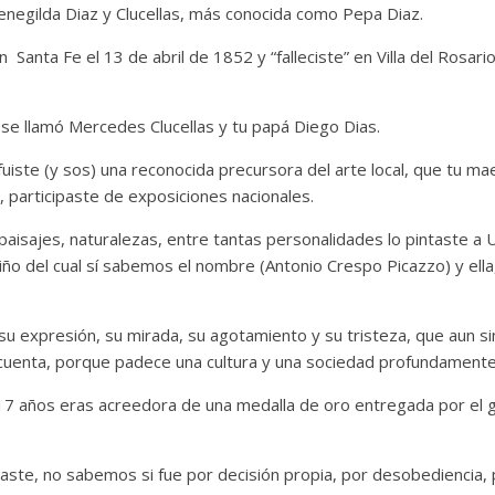
egilda Diaz y Clucellas, más conocida como Pepa Diaz.
Santa Fe el 13 de abril de 1852 y “falleciste” en Villa del Rosari
e llamó Mercedes Clucellas y tu papá Diego Dias.
iste (y sos) una reconocida precursora del arte local, que tu ma
 participaste de exposiciones nacionales.
aisajes, naturalezas, entre tantas personalidades lo pintaste a 
 niño del cual sí sabemos el nombre (Antonio Crespo Picazzo) y ella
u expresión, su mirada, su agotamiento y su tristeza, que aun s
 cuenta, porque padece una cultura y una sociedad profundamente 
17 años eras acreedora de una medalla de oro entregada por el
te, no sabemos si fue por decisión propia, por desobediencia, po