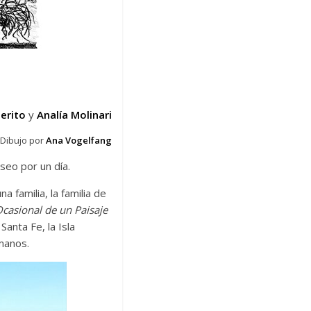
herito
y
Analía Molinari
Dibujo por
Ana Vogelfang
useo por un día.
 familia, la familia de
asional de un Paisaje
anta Fe, la Isla
umanos.