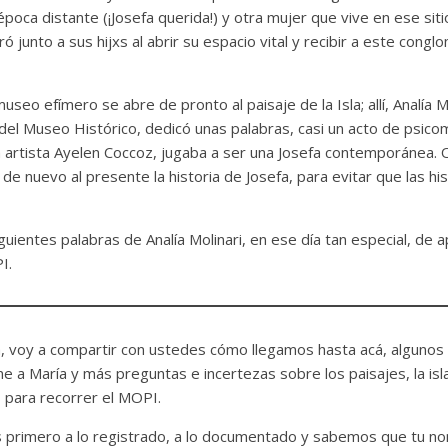
 época distante (¡Josefa querida!) y otra mujer que vive en ese sit
 junto a sus hijxs al abrir su espacio vital y recibir a este con
useo efímero se abre de pronto al paisaje de la Isla; allí, Analía Mo
el Museo Histórico, dedicó unas palabras, casi un acto de psicom
 artista Ayelen Coccoz, jugaba a ser una Josefa contemporánea. O
 de nuevo al presente la historia de Josefa, para evitar que las hi
uientes palabras de Analía Molinari, en ese día tan especial, de ap
I.
, voy a compartir con ustedes cómo llegamos hasta acá, algunos
ne a María y más preguntas e incertezas sobre los paisajes, la isl
 para recorrer el MOPI.
os primero a lo registrado, a lo documentado y sabemos que tu 