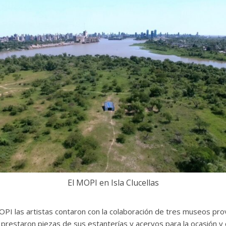
El MOPI en Isla Clucellas
OPI las artistas contaron con la colaboración de tres museos pro
la prestaron piezas de sus estanterías y acervos para la ocasión 