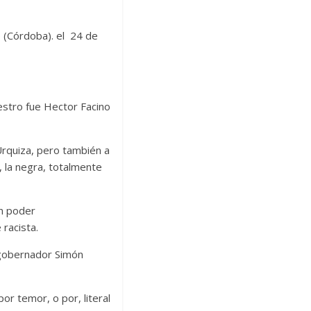
o (Córdoba). el 24 de
estro fue Hector Facino
Urquiza, pero también a
, la negra, totalmente
in poder
racista.
 gobernador Simón
r temor, o por, literal