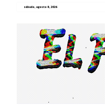
Saltar
sábado, agosto 8, 2026
al
contenido
¯\_(ツ)_/
¯