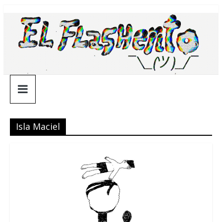
Saltar
¯\_(ツ)_/
al
contenido
¯
Isla Maciel