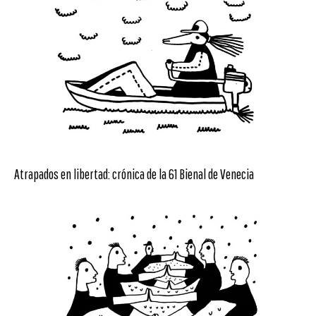
Atrapados en libertad: crónica de la 61 Bienal de Venecia