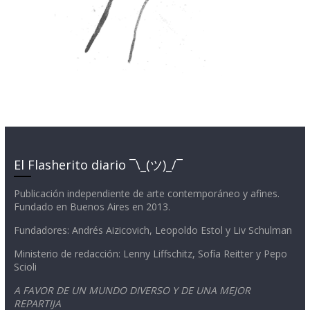
El Flasherito diario ¯\_(ツ)_/¯
Publicación independiente de arte contemporáneo y afines.
Fundado en Buenos Aires en 2013.
Fundadores: Andrés Aizicovich, Leopoldo Estol y Liv Schulman
Ministerio de redacción: Lenny Liffschitz, Sofía Reitter y Pepo
Scioli
A FAVOR DE UN MUNDO DIVERSO Y DE UNA MEJOR
REPARTIJA