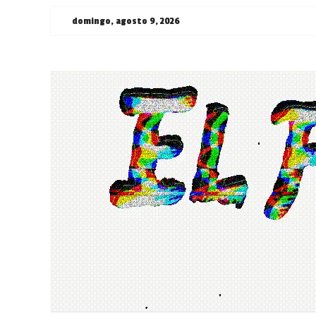
Saltar
domingo, agosto 9, 2026
al
contenido
¯\_(ツ)_/
¯