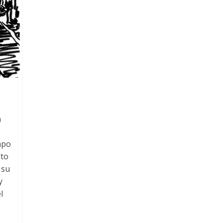
n
mpo
lto
 su
y
l