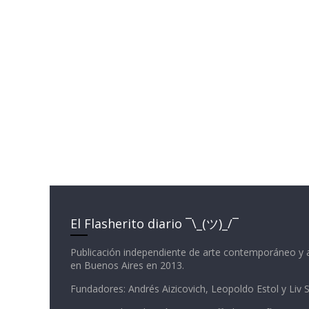
El Flasherito diario ¯\_(ツ)_/¯
Publicación independiente de arte contemporáneo y 
en Buenos Aires en 2013.
Fundadores: Andrés Aizicovich, Leopoldo Estol y Liv