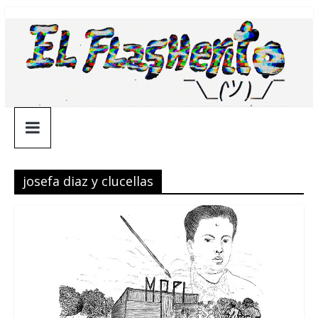
Saltar
¯\_(ツ)_/
al
contenido
¯
josefa diaz y clucellas