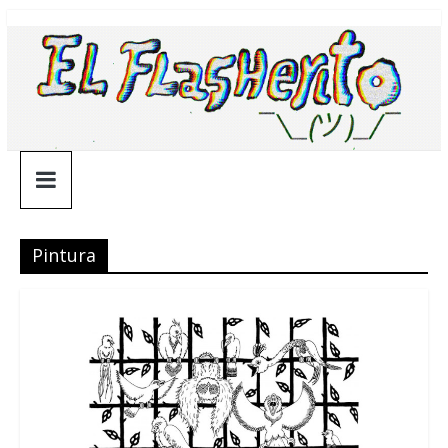
Saltar
¯\_(ツ)_/
al
contenido
¯
Pintura