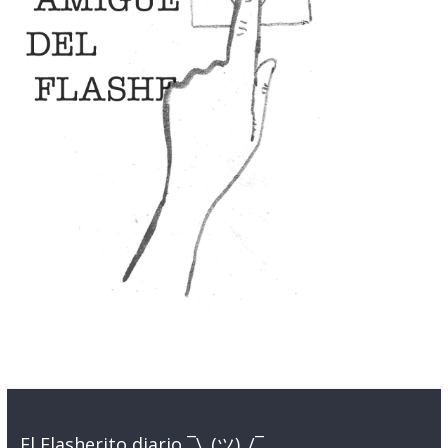
El Flasherito diario ¯\_(ツ)_/¯